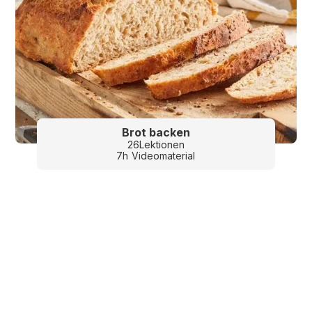
Brot backen
26
Lektionen
7
h
Videomaterial