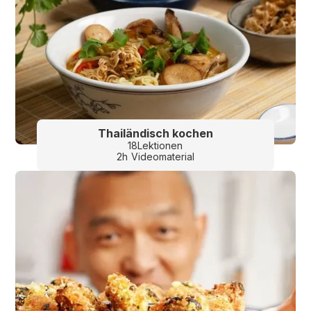
Thailändisch kochen
18
Lektionen
2
h
Videomaterial