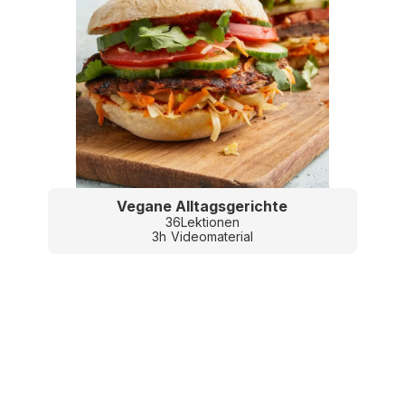
Vegane Alltagsgerichte
36
Lektionen
3
h
Videomaterial