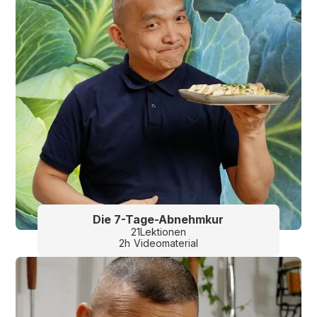
Die 7-Tage-Abnehmkur
21
Lektionen
2
h
Videomaterial