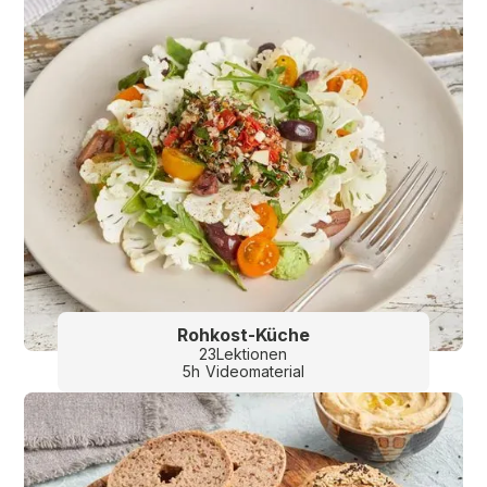
Rohkost-Küche
23
Lektionen
5
h
Videomaterial