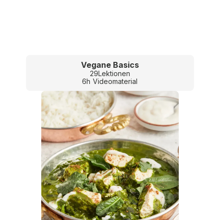
Vegane Basics
29
Lektionen
6
h
Videomaterial