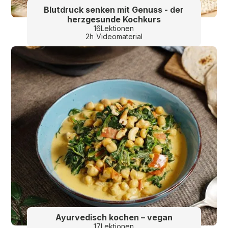
Blutdruck senken mit Genuss - der
herzgesunde Kochkurs
16
Lektionen
2
h
Videomaterial
Ayurvedisch kochen – vegan
17
Lektionen