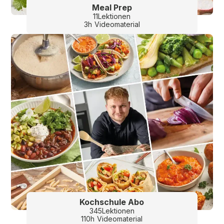
Meal Prep
11
Lektionen
3
h
Videomaterial
Kochschule Abo
345
Lektionen
110
h
Videomaterial