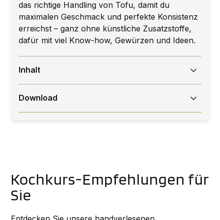
das richtige Handling von Tofu, damit du
maximalen Geschmack und perfekte Konsistenz
erreichst – ganz ohne künstliche Zusatzstoffe,
dafür mit viel Know-how, Gewürzen und Ideen.
Inhalt
Klein & Fein
Download
Tofubällchen mit Baba Ganoush und Röstgemüse 5
Nach dem Kauf können Sie das E-Book direkt
Toast-Röllchen in 2 Varianten – asiatisch & mediterran
als PDF herunterladen. Zudem erhalten Sie eine
6
E-Mail, in welcher der Download-Link ersichtlich
Süsskartoffeln mit Kräuter-Dip 7
ist.
Nuggets aus Rettich und Tofu mit pikantem Dip 8
Kochkurs-Empfehlungen für
Nudelsalat to go mit Räuchertofu 10
Sie
Veganer Eiersalat 11
Entdecken Sie unsere handverlesenen