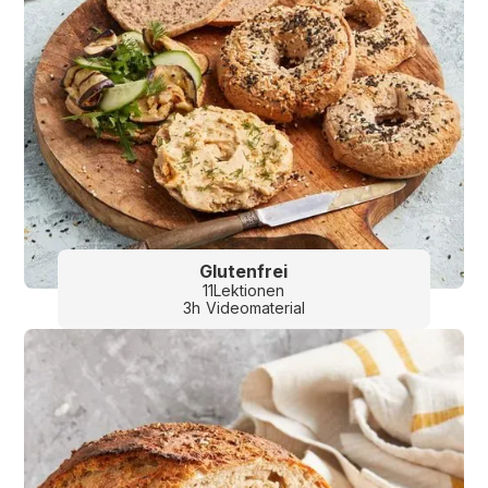
Glutenfrei
11
Lektionen
3
h
Videomaterial