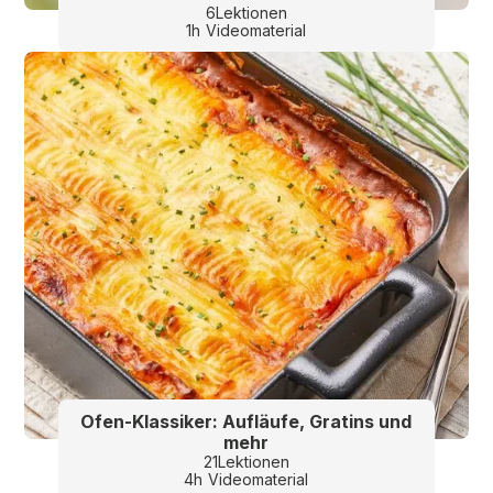
6
Lektionen
1
h
Videomaterial
Ofen-Klassiker: Aufläufe, Gratins und
mehr
21
Lektionen
4
h
Videomaterial