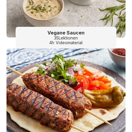
Vegane Saucen
35
Lektionen
4
h
Videomaterial