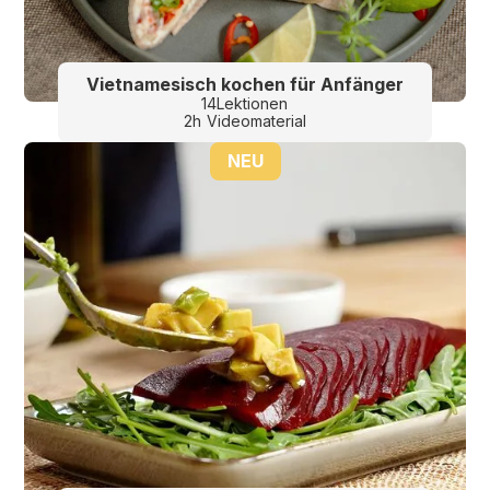
Rosenkohlauflauf mit Pilzen und Räuchertofu 41
Vietnamesisch kochen für Anfänger
Süss
14
Lektionen
2
h
Videomaterial
Mousse au Chocolat 43
NEU
Frühstücksbrei – schnell zubereitet 44
Apfelstrudel – vegan 45