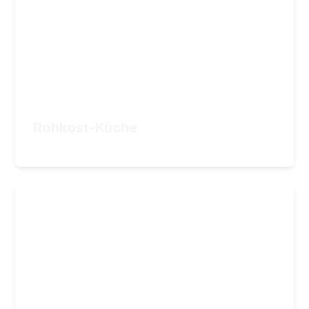
34,90
€
ZUM KURS
Rohkost-Küche
34,90
€
Glutenfrei
Glutenfreie Rezepte, die wirklich gelingen
11
Lektionen
3
Stunden Videomaterial