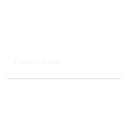
5
Stunden Videomaterial
34,90
€
ZUM KURS
Türkische Küche
34,90
€
Schneiden wie ein Profi
Die wichtigsten Schneidetechniken in der
Küche
6
Lektionen
1
Stunden Videomaterial