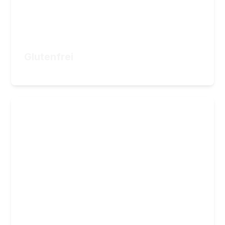
29,90
€
ZUM KURS
Glutenfrei
29,90
€
Brot backen
Backkurs: Vom Anfänger zum Profi
26
Lektionen
7
Stunden Videomaterial