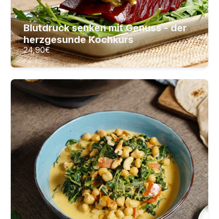
Blutdruck senken mit Genuss - der
24,90
€
ZUM KURS
herzgesunde Kochkurs
24,90
€
Ayurvedisch kochen – vegan
Ayurveda verstehen und praktisch anwenden
17
Lektionen
2
Stunden Videomaterial
24,90
€
ZUM KURS