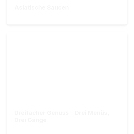
19,90
€
ZUM KURS
Asiatische Saucen
19,90
€
Dreifacher Genuss – Drei Menüs,
Drei Gänge
Drei 3-Gänge-Menüs von einfach bis gehoben
15
Lektionen
3
Stunden Videomaterial
Dreifacher Genuss – Drei Menüs,
24,90
€
ZUM KURS
Drei Gänge
24,90
€