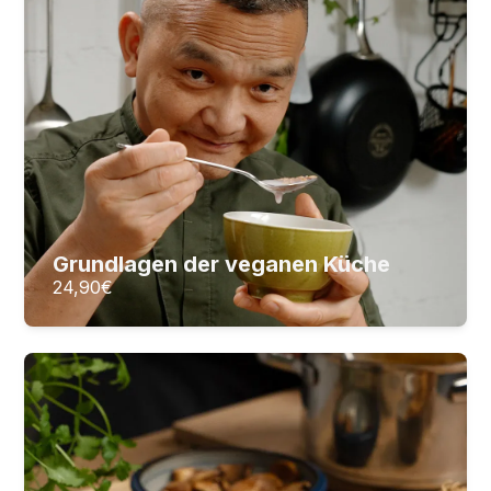
16
Lektionen
2
Stunden Videomaterial
24,90
€
ZUM KURS
Grundlagen der veganen Küche
24,90
€
Thailändisch kochen
Die Balance der Thai-Küche meistern
18
Lektionen
2
Stunden Videomaterial