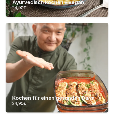
Ayurvedisch kochen – vegan
24,90
€
Kochen für einen gesunden Darm
Darm entlasten und regenerieren
16
Lektionen
2
Stunden Videomaterial
24,90
€
ZUM KURS
Kochen für einen gesunden Darm
24,90
€