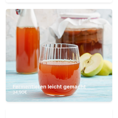
Fermentieren leicht gemacht
Von Kimchi bis Kombucha: Ihr Weg zu
probiotischen Superfoods!
21
Lektionen
7
Stunden Videomaterial
34,90
€
ZUM KURS
Fermentieren leicht gemacht
34,90
€
Schnelle Gerichte
Schnell kochen im Alltag: Gesunde 30-