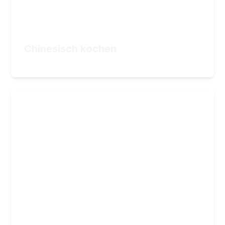
24,90
€
ZUM KURS
Chinesisch kochen
24,90
€
Asiatische Saucen
11 Saucen – unzählige Möglichkeiten für deine
Küche
14
Lektionen
1
Stunden Videomaterial