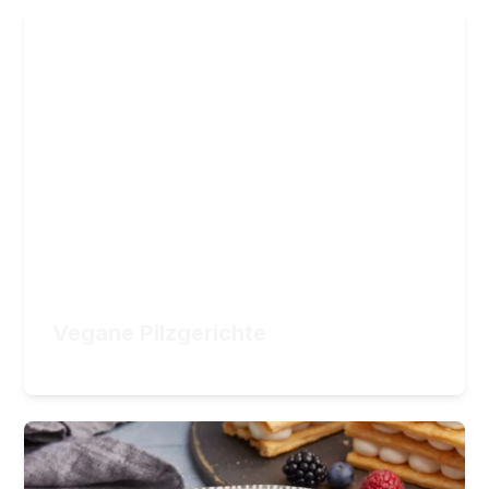
Vegane Pilzgerichte
Ihr spannender Weg zum Pilzkenner
36
Lektionen
3
Stunden Videomaterial
29,90
€
ZUM KURS
Vegane Pilzgerichte
29,90
€
Backwaren, Crèmes und süsse
Klassiker vegan
Verführerische vegane Gebäcke und