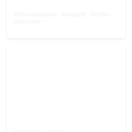
Ofen-Klassiker: Aufläufe, Gratins
34,90
€
ZUM KURS
und mehr
34,90
€
Low Carb - vegan
Der Kochkurs fürs Geniessen mit wenigen
Kohlenhydraten
11
Lektionen
2
Stunden Videomaterial
29,90
€
ZUM KURS