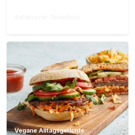
19,90
€
ZUM KURS
Asiatischer Grundkurs
19,90
€
Vegane Alltagsgerichte
Gesund, vegan und köstlich kochen im Alltag
36
Lektionen
3
Stunden Videomaterial
29,90
€
ZUM KURS
Vegane Alltagsgerichte