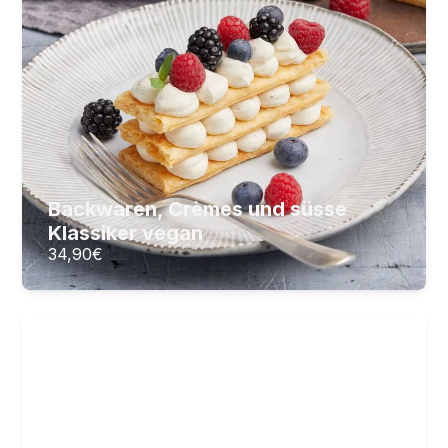
Süssspeisen, die begeistern!
24
Lektionen
4
Stunden Videomaterial
Backwaren, Crèmes und süsse
34,90
€
ZUM KURS
Klassiker vegan
34,90
€
Vegane Salate: Frisch, lecker,
gesund
Endlich Salate, die schmecken!
23
Lektionen
3
Stunden Videomaterial