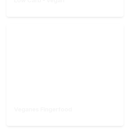
Low Carb - vegan
29,90
€
Veganes Fingerfood
Fingerfood für Partys und Feste, aber auch
für gemütliche Abende oder als Proviant zum
Mitnehmen
24
Lektionen
4
Stunden Videomaterial
34,90
€
ZUM KURS
Veganes Fingerfood
34,90
€