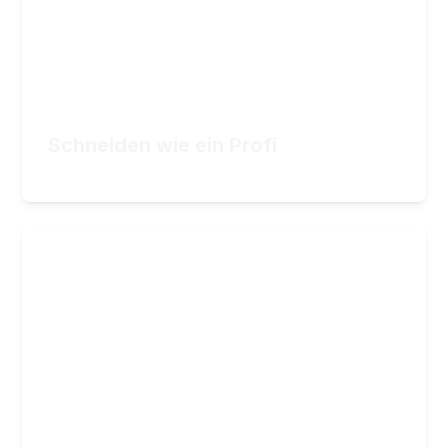
14,90
€
ZUM KURS
Schneiden wie ein Profi
14,90
€
Ofen-Klassiker: Aufläufe, Gratins
und mehr
Goldbraun, knusprig, unwiderstehlich
21
Lektionen
4
Stunden Videomaterial