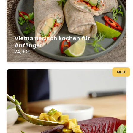
Vietnamesisch kochen für
24,90
€
ZUM KURS
Anfänger
24,90
€
Blutdruck senken mit Genuss - der
NEU
herzgesunde Kochkurs
Bluthochdruck, Gesund kochen bei
Bluthochdruck
16
Lektionen
2
Stunden Videomaterial