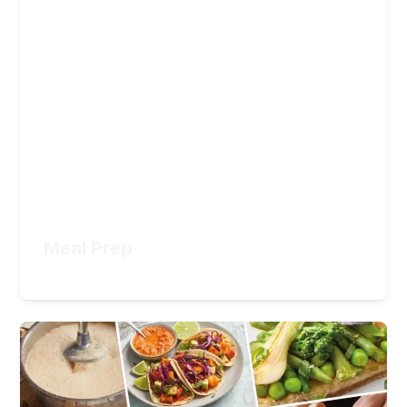
Gesunde und abwechslungsreiche Gerichte
planen und vorbereiten
11
Lektionen
3
Stunden Videomaterial
34,90
€
ZUM KURS
Meal Prep
34,90
€
Kochschule Abo
Ihr Rundum-Abo für kreative, vegane
Gerichte
345
Lektionen
110
Stunden Videomaterial