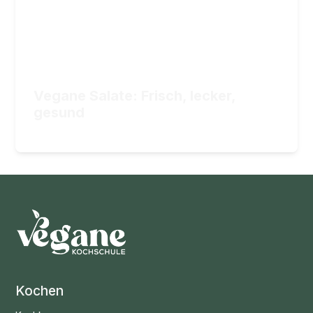
Vegane Salate: Frisch, lecker,
34,90
€
ZUM KURS
gesund
34,90
€
Kochen