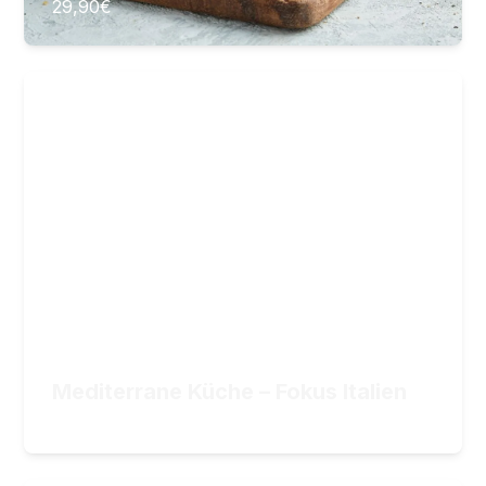
29,90
€
Mediterrane Küche – Fokus Italien
Authentische, vegane Menüs – vegan, lecker
und raffiniert!
36
Lektionen
7
Stunden Videomaterial
34,90
€
ZUM KURS
Mediterrane Küche – Fokus Italien
34,90
€