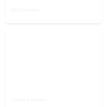
34,90
€
ZUM KURS
Brot backen
34,90
€
Vegane Basics
Der einfache Einstieg in die vegane Küche
29
Lektionen
6
Stunden Videomaterial
49,90
€
ZUM KURS
Vegane Basics
49,90
€