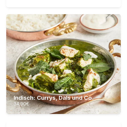
Indisch: Currys, Dals und Co.
Aromenvielfalt aus Indien: Koche authentische
indische Gerichte
22
Lektionen
7
Stunden Videomaterial
34,90
€
ZUM KURS
Indisch: Currys, Dals und Co.
34,90
€
Meal Prep