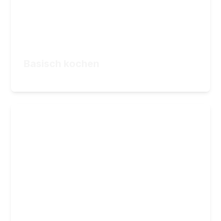
34,90
€
ZUM KURS
Basisch kochen
34,90
€
Asiatischer Grundkurs
Asiatischer Basics-Kochkurs
6
Lektionen
1
Stunden Videomaterial