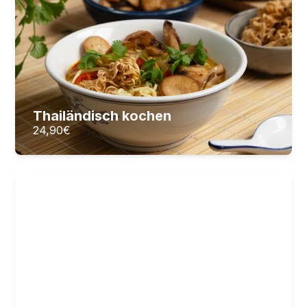
24,90
€
ZUM KURS
Thailändisch kochen
24,90
€
Chinesisch kochen
Klassische China-Gerichte – mit Asia-Profi Ben
15
Lektionen
2
Stunden Videomaterial