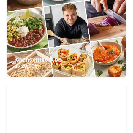
ab 29,00
€
ZUM KURS
Kochschule Abo
ab 29,00
€
Basisch kochen
Basische Ernährung, die schmeckt
21
Lektionen
4
Stunden Videomaterial