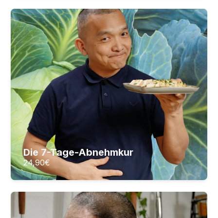
Die 7-Tage-Abnehmkur
7-Tage-Abnehmkur – Die Kohlsuppen-Diät
21
Lektionen
2
Stunden Videomaterial
24,90
€
ZUM KURS
Die 7-Tage-Abnehmkur
24,90
€
Grundlagen der veganen Küche
Gesunde Fertigprodukte auf Vorrat selbst
herstellen