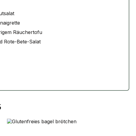
tsalat
naigrette
rigem Räuchertofu
d Rote-Bete-Salat
s