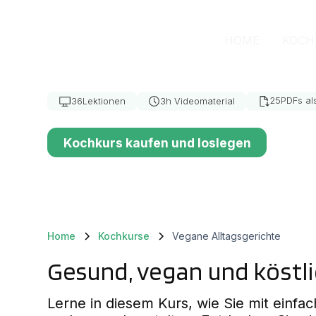
KOCHKURS
Vegane Alltag
HOME
KOCH
25
PDFs als
36
Lektionen
3
h Videomaterial
Kochkurs kaufen und loslegen
Home
Kochkurse
Vegane Alltagsgerichte
Gesund, vegan und köstli
Lerne in diesem Kurs, wie Sie mit einfa