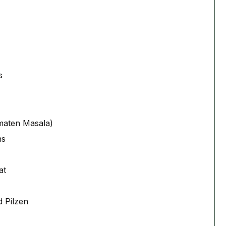
s
maten Masala)
ns
at
d Pilzen