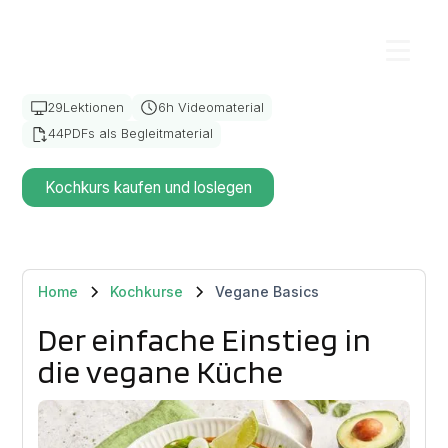
KOCHKURS
Vegane Basics
29
Lektionen
6
h Videomaterial
44
PDFs als Begleitmaterial
Kochkurs kaufen und loslegen
Home
Kochkurse
Vegane Basics
Der einfache Einstieg in
die vegane Küche