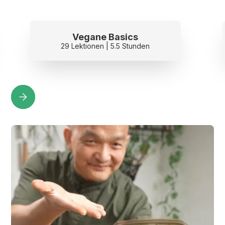
cs
Vegane Basics
Stunden
29 Lektionen | 5.5 Stunden
Slide 3 of 3.