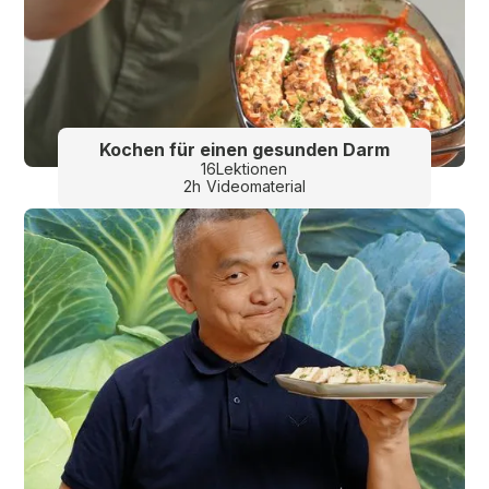
Kochen für einen gesunden Darm
16
Lektionen
2
h
Videomaterial