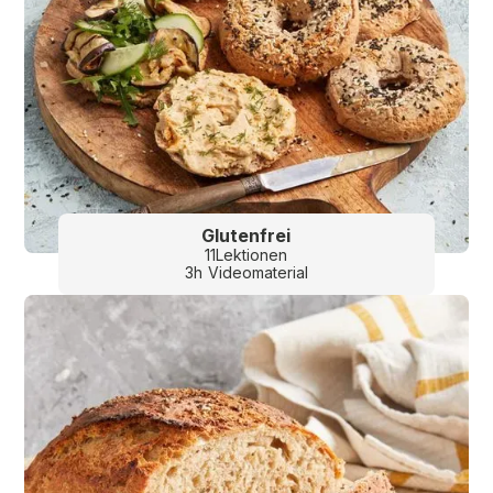
Glutenfrei
11
Lektionen
3
h
Videomaterial