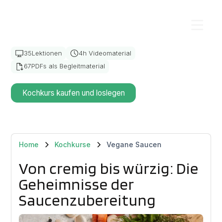
KOCHKURS
Vegane Saucen
35
Lektionen
4
h Videomaterial
67
PDFs als Begleitmaterial
Kochkurs kaufen und loslegen
Home
Kochkurse
Vegane Saucen
Von cremig bis würzig: Die
Geheimnisse der
Saucenzubereitung