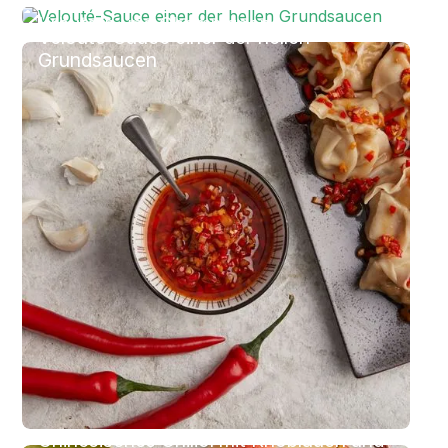
Gemüsebrühe-Pulver aus Gemüse,
Kräutern und Champignons
Velouté-Sauce einer der hellen
Grundsaucen
Chinesisches Chiliöl mit Knoblauch und