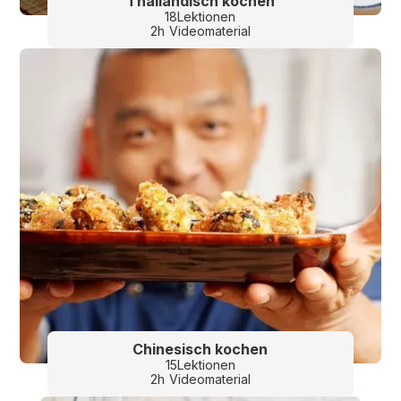
Thailändisch kochen
18
Lektionen
2
h
Videomaterial
Chinesisch kochen
15
Lektionen
2
h
Videomaterial