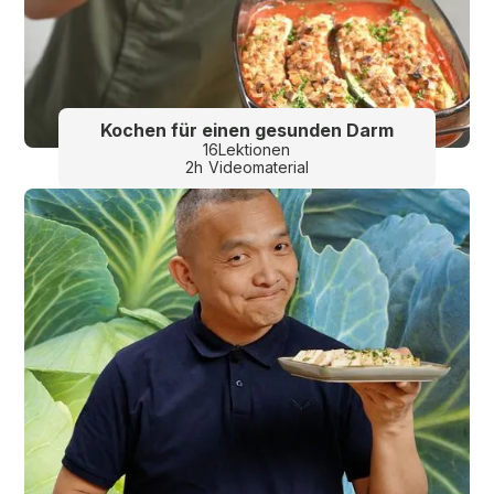
Kochen für einen gesunden Darm
16
Lektionen
2
h
Videomaterial