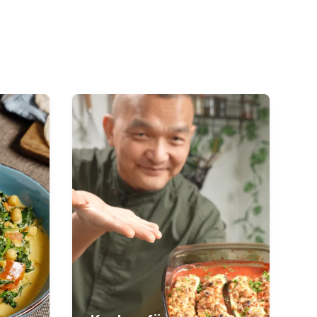
chen –
Kochen für einen
gesunden Darm
 und
Darm entlasten und
regenerieren
16
Lektionen
l
2
Stunden Videomaterial
24,90
€