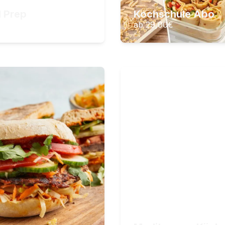
ZUM KURS
ZUM KURS
 Prep
Kochschule Abo
€
ab 29,00
€
egane
Mediterrane Kü
ltagsgerichte
Fokus Italien
sund, vegan und köstlich
Authentische, vega
chen im Alltag
– vegan, lecker und ra
Lektionen
36
Lektionen
tunden Videomaterial
7
Stunden Videomateria
,90
€
34,90
€