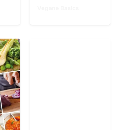
ZUM KURS
Vegane Basics
49,90
€
o
Basisch kochen
kreative,
Basische Ernährung, die
schmeckt
21
Lektionen
al
4
Stunden Videomaterial
34,90
€