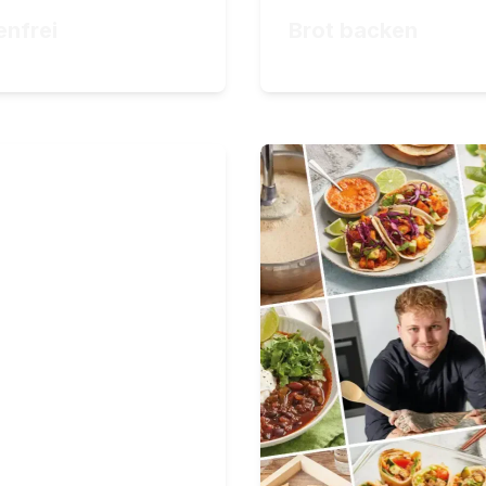
ZUM KURS
ZUM KURS
enfrei
Brot backen
€
34,90
€
eal Prep
Kochschule Ab
sunde und
Ihr Rundum-Abo für 
wechslungsreiche Gerichte
vegane Gerichte
anen und vorbereiten
345
Lektionen
110
Stunden Videomateri
ektionen
tunden Videomaterial
,90
€
ab 29,00
€