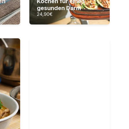
en
Kochen für einen
ZUM KURS
gesunden Darm
24,90
€
ochen
Chinesisch kochen
i-Küche
Klassische China-Gerichte –
mit Asia-Profi Ben
15
Lektionen
l
2
Stunden Videomaterial
24,90
€