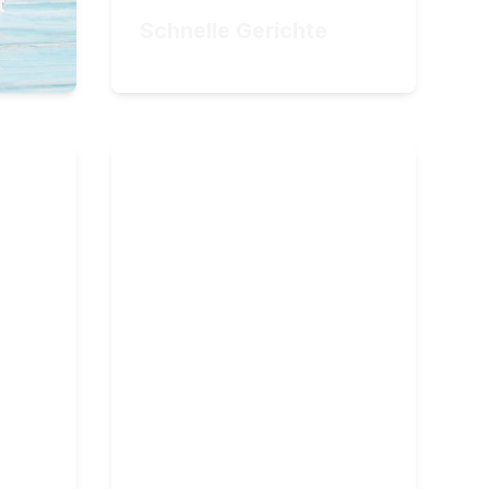
t
ZUM KURS
Schnelle Gerichte
34,90
€
Vegane Basics
änger zum
Der einfache Einstieg in die
vegane Küche
29
Lektionen
l
6
Stunden Videomaterial
49,90
€