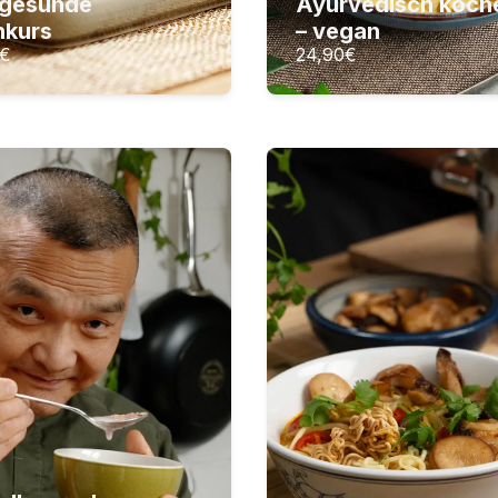
zgesunde
Ayurvedisch koch
ZUM KURS
ZUM KURS
hkurs
– vegan
€
24,90
€
rundlagen der
Thailändisch k
Die Balance der Tha
eganen Küche
meistern
sunde Fertigprodukte auf
18
Lektionen
rrat selbst herstellen
2
Stunden Videomateria
Lektionen
tunden Videomaterial
,90
€
24,90
€