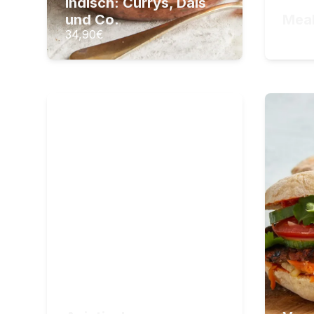
Indisch: Currys, Dals
ZUM KURS
und Co.
Meal
34,90
€
34,90
Asiatischer Grundkurs
V
Asiatischer Basics-Kochkurs
Al
6
Lektionen
Ge
1
Stunden Videomaterial
ko
36
3
S
19,90
€
29