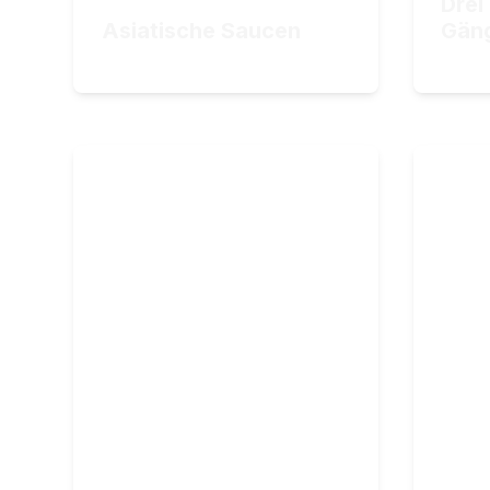
Drei
ZUM KURS
Asiatische Saucen
Gän
19,90
€
24,90
Rohkost-Küche
Gl
Rohkost leicht gemacht:
Gl
Schritt für Schritt zu
wi
gesunden Gerichten
11
L
3
S
23
Lektionen
5
Stunden Videomaterial
34,90
€
29