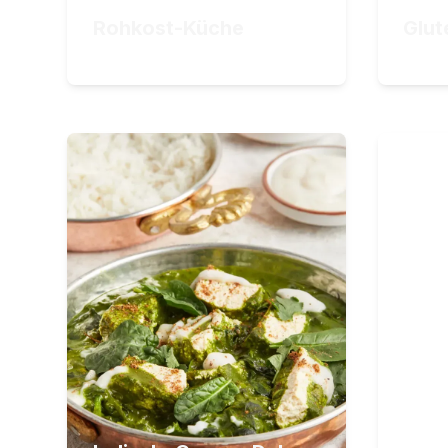
ZUM KURS
Rohkost-Küche
Glut
34,90
€
29,90
Indisch: Currys, Dals
M
Ge
und Co.
ab
Aromenvielfalt aus Indien:
pl
Koche authentische indische
11
L
Gerichte
3
S
22
Lektionen
7
Stunden Videomaterial
34,90
€
34