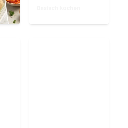
ZUM KURS
Basisch kochen
34,90
€
che –
Vegane Saucen
Von cremig bis würzig: Die
Geheimnisse der
ne Menüs
Saucenzubereitung
ffiniert!
35
Lektionen
4
Stunden Videomaterial
l
34,90
€