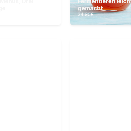
 Menüs, Drei
Fermentieren leich
ZUM KURS
ZUM KURS
ge
gemacht
€
34,90
€
utenfrei
Brot backen
utenfreie Rezepte, die
Backkurs: Vom Anf
rklich gelingen
Profi
ektionen
26
Lektionen
tunden Videomaterial
7
Stunden Videomateria
,90
€
34,90
€