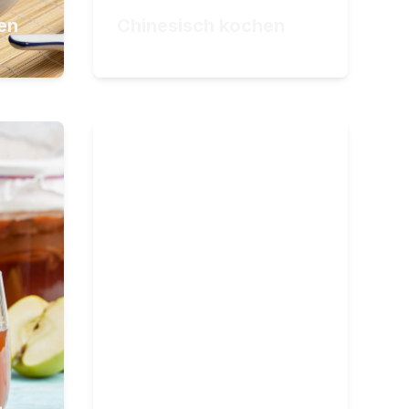
ZUM KURS
en
Chinesisch kochen
24,90
€
cht
Schnelle Gerichte
Schnell kochen im Alltag:
Gesunde 30-Minuten-
ucha: Ihr
Gerichte
n
21
Lektionen
5
Stunden Videomaterial
l
34,90
€