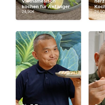
Vietnamesisch
her
ZUM KURS
kochen für Anfänger
Koc
24,90
€
24,90
Die 7-Tage-Abnehmkur
G
7-Tage-Abnehmkur – Die
v
Kohlsuppen-Diät
Ge
21
Lektionen
Vo
2
Stunden Videomaterial
16
2
S
24,90
€
24