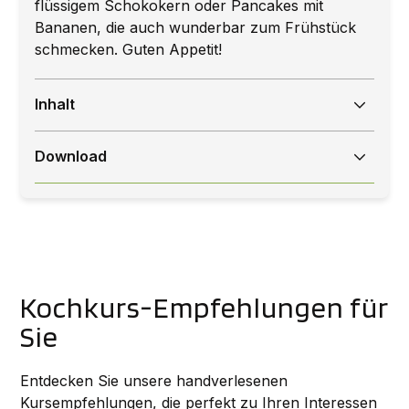
flüssigem Schokokern oder Pancakes mit
Bananen, die auch wunderbar zum Frühstück
schmecken. Guten Appetit!
Inhalt
Suppen & Eintöpfe
Download
Ratatouille 5
Nach dem Kauf können Sie das E-Book direkt
Rote Linsensuppe mit Quinoa 6
als PDF herunterladen. Zudem erhalten Sie eine
E-Mail, in welcher der Download-Link ersichtlich
Würziger Weisskohl-Eintopf mit Räuchertofu 7
ist.
Schneller Bohnen-Eintopf mit Spinat 8
Senfbohnen mit Röstzwiebeln 9
Kochkurs-Empfehlungen für
Sie
Salat
Entdecken Sie unsere handverlesenen
Spargelsalat mit Erdbeeren 11
Kursempfehlungen, die perfekt zu Ihren Interessen