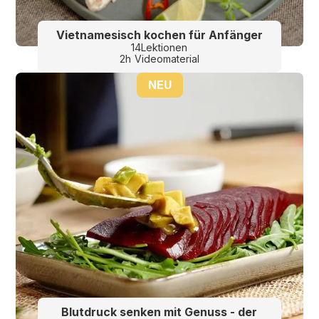
Etwas Süsses
Vietnamesisch kochen für Anfänger
14
Lektionen
Mango-Sorbet 36
2
h
Videomaterial
Vegane Pancakes mit Bananen und Erdnüssen 37
NEU
Lavaküchlein mit flüssigem Schokokern 38
Blutdruck senken mit Genuss - der