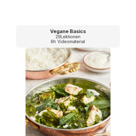
Vegane Basics
29
Lektionen
6
h
Videomaterial