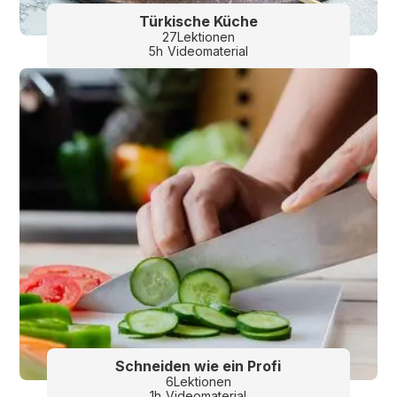
Türkische Küche
27
Lektionen
5
h
Videomaterial
Schneiden wie ein Profi
6
Lektionen
1
h
Videomaterial