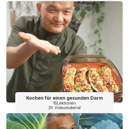
Kochen für einen gesunden Darm
16
Lektionen
2
h
Videomaterial