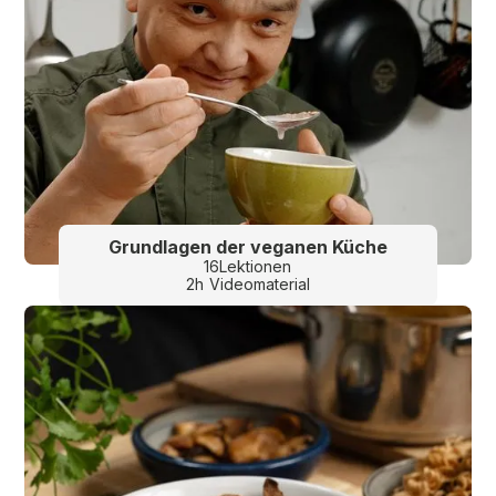
Grundlagen der veganen Küche
16
Lektionen
2
h
Videomaterial