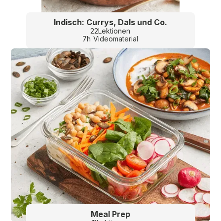
Indisch: Currys, Dals und Co.
22
Lektionen
7
h
Videomaterial
Meal Prep