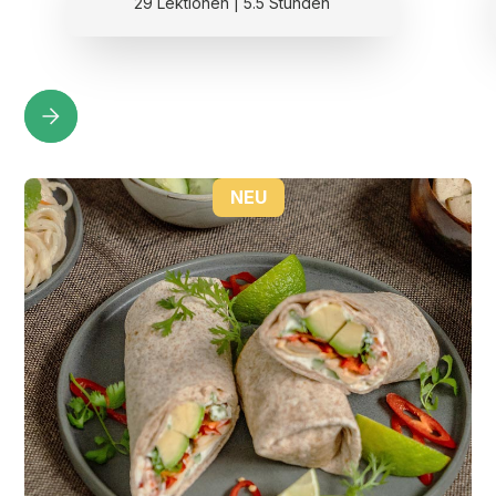
29 Lektionen | 5.5 Stunden
Bratnudeln mit Weisskohl und Sprossen 23
Süsskartoffel-Curry mit Orangen 24
Chili sin Carne mit Jackfrucht 25
Döppekuchen mit Zwiebeln 26
Sauerkraut-Auflauf mit Kartoffeln 27
NEU
Klein und leicht
Tatar aus Karotten 29
Schnelle Falafel mit Minze-Dip 30
Vollkorn-Wrap mit Feldsalat und Röstzwiebeln 31
Tapas: Pimientos de Padron 32
Tapas: Backpflaumen im «Speckmantel» 33
Tapas: Gefüllte Zucchiniblüten 34