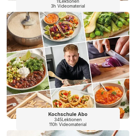
11
Lektionen
3
h
Videomaterial
Kochschule Abo
345
Lektionen
110
h
Videomaterial