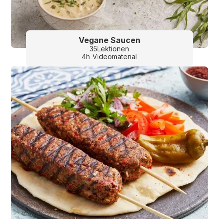
Vegane Saucen
35
Lektionen
4
h
Videomaterial