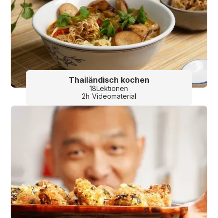
Thailändisch kochen
18
Lektionen
2
h
Videomaterial