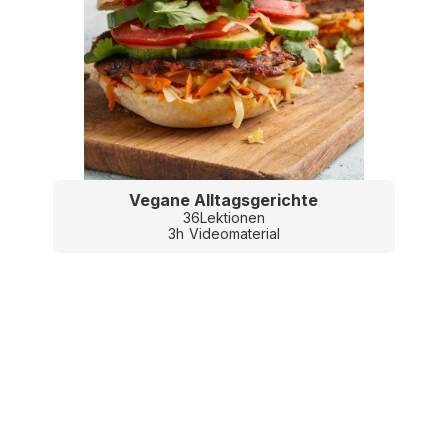
Vegane Alltagsgerichte
36
Lektionen
3
h
Videomaterial