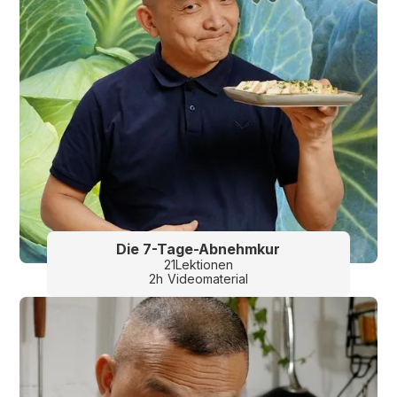
Die 7-Tage-Abnehmkur
21
Lektionen
2
h
Videomaterial