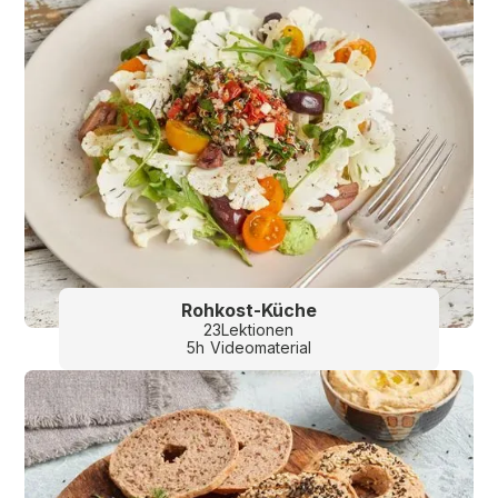
Rohkost-Küche
23
Lektionen
5
h
Videomaterial