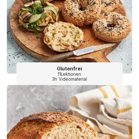
Glutenfrei
11
Lektionen
3
h
Videomaterial