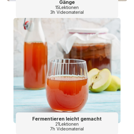
Gänge
15
Lektionen
3
h
Videomaterial
Fermentieren leicht gemacht
21
Lektionen
7
h
Videomaterial