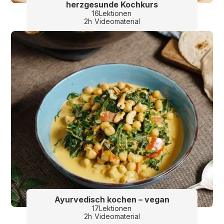
herzgesunde Kochkurs
16
Lektionen
2
h
Videomaterial
Ayurvedisch kochen – vegan
17
Lektionen
2
h
Videomaterial