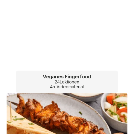
Veganes Fingerfood
24
Lektionen
4
h
Videomaterial