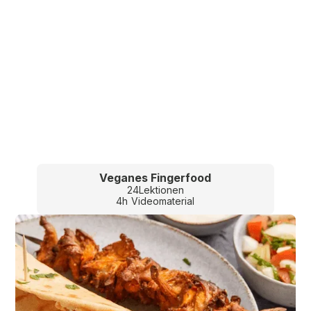
Veganes Fingerfood
24
Lektionen
4
h
Videomaterial