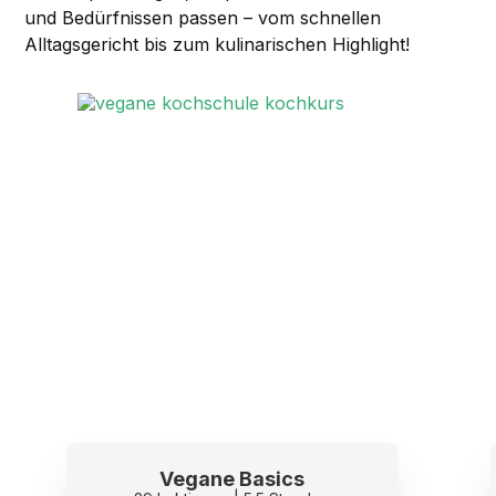
Hähnchen,
und Bedürfnissen passen – vom schnellen
Alltagsgericht bis zum kulinarischen Highlight!
eine bunte Kichererbsen-Bowl mit Mais,
eine Sushi-Reis-Bowl mit Nori-Chips,
eine mexikanische Bowl mit schwarze-Bohnen-
Dip
sowie eine weitere Überraschungs-Bowl.
Und wenn Sie genug vom Bowling haben, geht’s
geradewegs nach Berlin – mitten hinein ins
pulsierende Grossstadtleben.
Multikulinarisch und vegan: Berliner
Spezialitäten
Wir haben die Spezialitäten der Metropole veganisiert
und so zubereitet, dass selbst Currywurst und
Buletten nicht nur nachhaltig und tierfreundlich sind,
sondern so wunderbar köstlich munden, dass aus
dem Fastfood ganz schnell etwas ganz Besonderes
wird. Die Currywurst wird dabei nicht nur mit
Vegane Basics