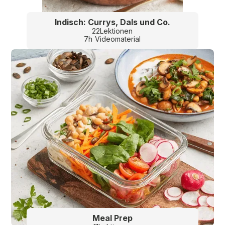
Indisch: Currys, Dals und Co.
22
Lektionen
7
h
Videomaterial
Meal Prep