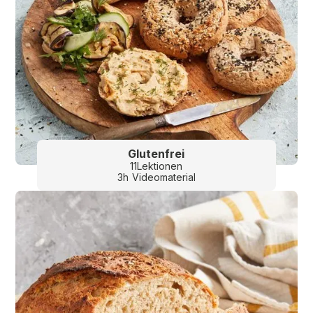
Glutenfrei
11
Lektionen
3
h
Videomaterial