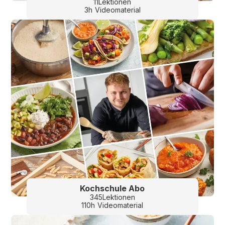
11
Lektionen
3
h
Videomaterial
Kochschule Abo
345
Lektionen
110
h
Videomaterial