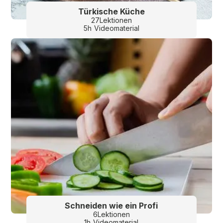
Türkische Küche
27
Lektionen
5
h
Videomaterial
Schneiden wie ein Profi
6
Lektionen
1
h
Videomaterial