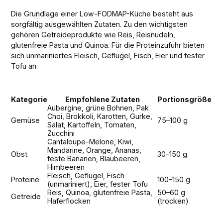
Die Grundlage einer Low-FODMAP-Küche besteht aus
sorgfältig ausgewählten Zutaten. Zu den wichtigsten
gehören Getreideprodukte wie Reis, Reisnudeln,
glutenfreie Pasta und Quinoa. Für die Proteinzufuhr bieten
sich unmariniertes Fleisch, Geflügel, Fisch, Eier und fester
Tofu an.
Kategorie
Empfohlene Zutaten
Portionsgröße
Aubergine, grüne Bohnen, Pak
Choi, Brokkoli, Karotten, Gurke,
Gemüse
75–100 g
Salat, Kartoffeln, Tomaten,
Zucchini
Cantaloupe-Melone, Kiwi,
Mandarine, Orange, Ananas,
Obst
30–150 g
feste Bananen, Blaubeeren,
Himbeeren
Fleisch, Geflügel, Fisch
Proteine
100–150 g
(unmariniert), Eier, fester Tofu
Reis, Quinoa, glutenfreie Pasta,
50–60 g
Getreide
Haferflocken
(trocken)