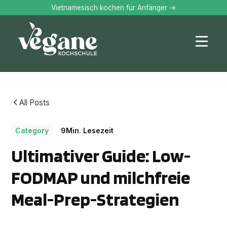
Vietnamesisch kochen für Anfänger ->
All Posts
Category
9
Min. Lesezeit
Ultimativer Guide: Low-
FODMAP und milchfreie
Meal-Prep-Strategien