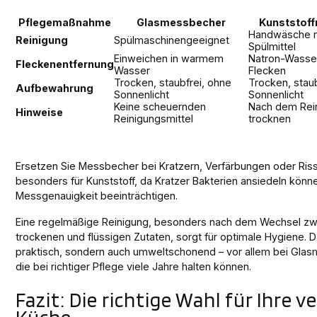
Pflegemaßnahme
Glasmessbecher
Kunststof
Handwäsche m
Reinigung
Spülmaschinengeeignet
Spülmittel
Einweichen in warmem
Natron-Wasser
Fleckenentfernung
Wasser
Flecken
Trocken, staubfrei, ohne
Trocken, stau
Aufbewahrung
Sonnenlicht
Sonnenlicht
Keine scheuernden
Nach dem Rein
Hinweise
Reinigungsmittel
trocknen
Ersetzen Sie Messbecher bei Kratzern, Verfärbungen oder Risse
besonders für Kunststoff, da Kratzer Bakterien ansiedeln könn
Messgenauigkeit beeinträchtigen.
Eine regelmäßige Reinigung, besonders nach dem Wechsel z
trockenen und flüssigen Zutaten, sorgt für optimale Hygiene. Da
praktisch, sondern auch umweltschonend – vor allem bei Gla
die bei richtiger Pflege viele Jahre halten können.
Fazit: Die richtige Wahl für Ihre 