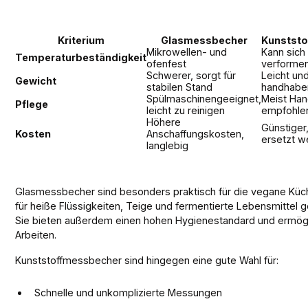
Kriterium
Glasmessbecher
Kunstst
Mikrowellen- und
Kann sich 
Temperaturbeständigkeit
ofenfest
verforme
Schwerer, sorgt für
Leicht un
Gewicht
stabilen Stand
handhabe
Spülmaschinengeeignet,
Meist Han
Pflege
leicht zu reinigen
empfohle
Höhere
Günstiger
Kosten
Anschaffungskosten,
ersetzt w
langlebig
Glasmessbecher sind besonders praktisch für die vegane Küch
für heiße Flüssigkeiten, Teige und fermentierte Lebensmittel g
Sie bieten außerdem einen hohen Hygienestandard und ermögl
Arbeiten.
Kunststoffmessbecher sind hingegen eine gute Wahl für:
Schnelle und unkomplizierte Messungen