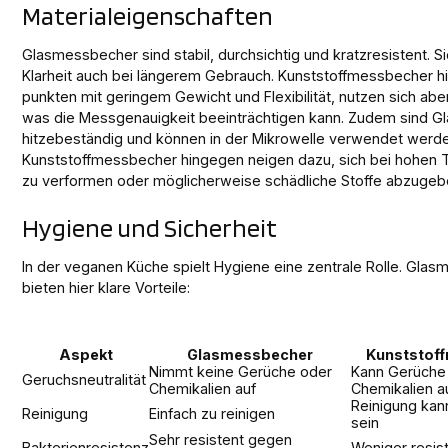
Materialeigenschaften
Glasmessbecher sind stabil, durchsichtig und kratzresistent. Si
Klarheit auch bei längerem Gebrauch. Kunststoffmessbecher 
punkten mit geringem Gewicht und Flexibilität, nutzen sich aber
was die Messgenauigkeit beeinträchtigen kann. Zudem sind 
hitzebeständig und können in der Mikrowelle verwendet werde
Kunststoffmessbecher hingegen neigen dazu, sich bei hohen
zu verformen oder möglicherweise schädliche Stoffe abzugeb
Hygiene und Sicherheit
In der veganen Küche spielt Hygiene eine zentrale Rolle. Gla
bieten hier klare Vorteile:
Aspekt
Glasmessbecher
Kunststof
Nimmt keine Gerüche oder
Kann Gerüche
Geruchsneutralität
Chemikalien auf
Chemikalien 
Reinigung kan
Reinigung
Einfach zu reinigen
sein
Sehr resistent gegen
Bakterienresistenz
Weniger resis