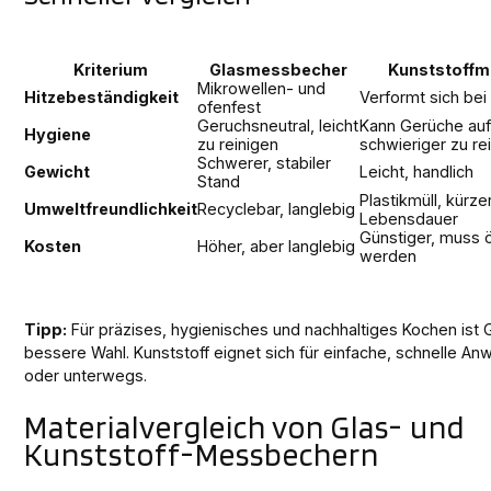
Kriterium
Glasmessbecher
Kunststoff
Mikrowellen- und
Hitzebeständigkeit
Verformt sich bei
ofenfest
Geruchsneutral, leicht
Kann Gerüche au
Hygiene
zu reinigen
schwieriger zu re
Schwerer, stabiler
Gewicht
Leicht, handlich
Stand
Plastikmüll, kürze
Umweltfreundlichkeit
Recyclebar, langlebig
Lebensdauer
Günstiger, muss ö
Kosten
Höher, aber langlebig
werden
Tipp:
Für präzises, hygienisches und nachhaltiges Kochen ist 
bessere Wahl. Kunststoff eignet sich für einfache, schnelle 
oder unterwegs.
Materialvergleich von Glas- und
Kunststoff-Messbechern