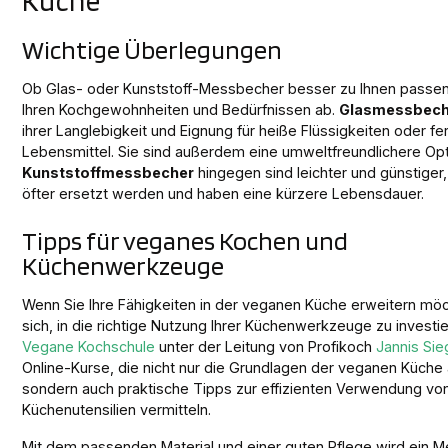
Küche
Wichtige Überlegungen
Ob Glas- oder Kunststoff-Messbecher besser zu Ihnen passen
Ihren Kochgewohnheiten und Bedürfnissen ab.
Glasmessbech
ihrer Langlebigkeit und Eignung für heiße Flüssigkeiten oder fe
Lebensmittel. Sie sind außerdem eine umweltfreundlichere Opt
Kunststoffmessbecher
hingegen sind leichter und günstige
öfter ersetzt werden und haben eine kürzere Lebensdauer.
Tipps für veganes Kochen und
Küchenwerkzeuge
Wenn Sie Ihre Fähigkeiten in der veganen Küche erweitern möc
sich, in die richtige Nutzung Ihrer Küchenwerkzeuge zu investie
Vegane Kochschule
unter der Leitung von Profikoch
Jannis Sie
Online-Kurse, die nicht nur die Grundlagen der veganen Küch
sondern auch praktische Tipps zur effizienten Verwendung vo
Küchenutensilien vermitteln.
Mit dem passenden Material und einer guten Pflege wird ein 