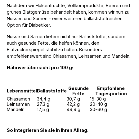
Nachdem wir Hülsenfrüchte, Vollkornprodukte, Beeren und
grünes Blattgemüse behandelt haben, kommen wir nun zu
Nüssen und Samen – einer weiteren ballaststoffreichen
Option für Diabetiker.
Nüsse und Samen liefern nicht nur Ballaststoffe, sondern
auch gesunde Fette, die helfen können, den
Blutzuckerspiegel stabil zu halten. Besonders
empfehlenswert sind Chiasamen, Leinsamen und Mandeln.
Nährwertübersicht pro 100 g:
Gesunde
Empfohlene
Lebensmittel
Ballaststoffe
Fette
Tagesportion
Chiasamen
34,4 g
30,7 g
15-30 g
Leinsamen
27,3 g
42,2 g
20-40 g
Mandeln
12,5 g
49,9 g
30-60 g
So integrieren Sie sie in Ihren Alltag: