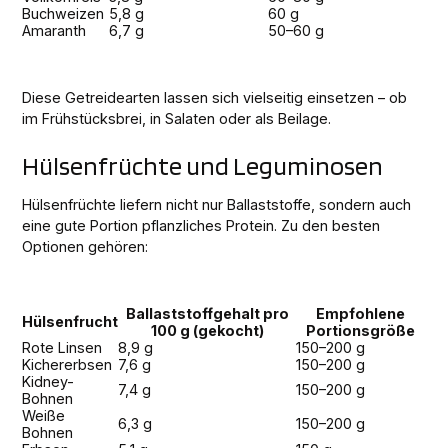
Buchweizen
5,8 g
60 g
Amaranth
6,7 g
50–60 g
Diese Getreidearten lassen sich vielseitig einsetzen – ob
im Frühstücksbrei, in Salaten oder als Beilage.
Hülsenfrüchte und Leguminosen
Hülsenfrüchte liefern nicht nur Ballaststoffe, sondern auch
eine gute Portion pflanzliches Protein. Zu den besten
Optionen gehören:
Ballaststoffgehalt pro
Empfohlene
Hülsenfrucht
100 g (gekocht)
Portionsgröße
Rote Linsen
8,9 g
150–200 g
Kichererbsen
7,6 g
150–200 g
Kidney-
7,4 g
150–200 g
Bohnen
Weiße
6,3 g
150–200 g
Bohnen