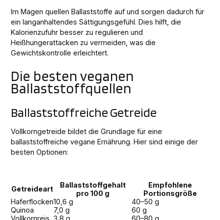
Im Magen quellen Ballaststoffe auf und sorgen dadurch für
ein langanhaltendes Sättigungsgefühl. Dies hilft, die
Kalorienzufuhr besser zu regulieren und
Heißhungerattacken zu vermeiden, was die
Gewichtskontrolle erleichtert.
Die besten veganen
Ballaststoffquellen
Ballaststoffreiche Getreide
Vollkorngetreide bildet die Grundlage für eine
ballaststoffreiche vegane Ernährung. Hier sind einige der
besten Optionen:
Ballaststoffgehalt
Empfohlene
Getreideart
pro 100 g
Portionsgröße
Haferflocken
10,6 g
40–50 g
Quinoa
7,0 g
60 g
Vollkornreis
3,8 g
60–80 g