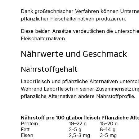
Dank großtechnischer Verfahren können Unter
pflanzlicher Fleischalternativen produzieren.
Diese beiden Ansätze verdeutlichen die untersch
Fleischalternativen.
Nährwerte und Geschmack
Nährstoffgehalt
Laborfleisch und pflanzliche Alternativen untersc
Während Laborfleisch in seiner Zusammensetzung
pflanzliche Alternativen andere Nährstoffprofile.
Nährstoff pro 100 g
Laborfleisch
Pflanzliche Alt
Protein
19–22 g
15–20 g
Fett
2–5 g
8–14 g
Eisen
2,5–3 mg
3–5 mg