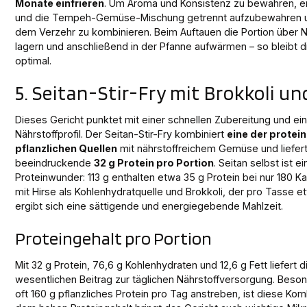
Monate einfrieren
. Um Aroma und Konsistenz zu bewahren, em
und die Tempeh-Gemüse-Mischung getrennt aufzubewahren un
dem Verzehr zu kombinieren. Beim Auftauen die Portion über 
lagern und anschließend in der Pfanne aufwärmen – so bleibt d
optimal.
5. Seitan-Stir-Fry mit Brokkoli un
Dieses Gericht punktet mit einer schnellen Zubereitung und
Nährstoffprofil. Der Seitan-Stir-Fry kombiniert
eine der protei
pflanzlichen Quellen
mit nährstoffreichem Gemüse und liefer
beeindruckende
32 g Protein pro Portion
. Seitan selbst ist e
Proteinwunder: 113 g enthalten etwa 35 g Protein bei nur 180 
mit Hirse als Kohlenhydratquelle und Brokkoli, der pro Tasse etw
ergibt sich eine sättigende und energiegebende Mahlzeit.
Proteingehalt pro Portion
Mit 32 g Protein, 76,6 g Kohlenhydraten und 12,6 g Fett liefert 
wesentlichen Beitrag zur täglichen Nährstoffversorgung. Besond
oft 160 g pflanzliches Protein pro Tag anstreben, ist diese Kom