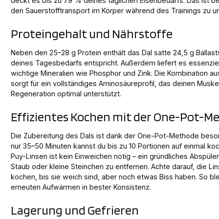
deckt es bis zu 79 % deines täglichen Eisenbedarfs. Das ist be
den Sauerstofftransport im Körper während des Trainings zu un
Proteingehalt und Nährstoffe
Neben den 25–28 g Protein enthält das Dal satte 24,5 g Ballas
deines Tagesbedarfs entspricht. Außerdem liefert es essenzie
wichtige Mineralien wie Phosphor und Zink. Die Kombination au
sorgt für ein vollständiges Aminosäureprofil, das deinen Musk
Regeneration optimal unterstützt.
Effizientes Kochen mit der One-Pot-M
Die Zubereitung des Dals ist dank der One-Pot-Methode beson
nur 35–50 Minuten kannst du bis zu 10 Portionen auf einmal koc
Puy-Linsen ist kein Einweichen nötig – ein gründliches Abspüle
Staub oder kleine Steinchen zu entfernen. Achte darauf, die Li
kochen, bis sie weich sind, aber noch etwas Biss haben. So bl
erneuten Aufwärmen in bester Konsistenz.
Lagerung und Gefrieren