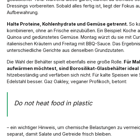
Dressings vorbereiten. Sobald alles fertig ist, liegt der Fokus au
Aufbewahrung.
Halte Proteine, Kohlenhydrate und Gemüse getrennt.
So ka
kombinieren, ohne an Frische einzubüßen. Ein Beispiel: Koche 
Quinoa und gedünstetes Gemüse. Montag würzt du sie mit Curr
italienischen Kräutern und Freitag mit BBQ-Sauce. Das Ergebni
unterschiedliche Gerichte aus denselben Grundzutaten.
Die Wahl der Behälter spielt ebenfalls eine große Rolle.
Für Mah
aufwärmen möchtest, sind Borosilikat-Glasbehälter ideal
hitzebeständig und verfärben sich nicht. Für kalte Speisen wie 
Edelstahl besser. Gaz Oakley, veganer Profikoch, betont:
Do not heat food in plastic
– ein wichtiger Hinweis, um chemische Belastungen zu vermei
separat, damit Salate und Getreide frisch bleiben.