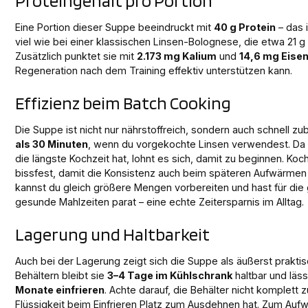
Proteingehalt pro Portion
Eine Portion dieser Suppe beeindruckt mit
40 g Protein
– das 
viel wie bei einer klassischen Linsen-Bolognese, die etwa 21 g P
Zusätzlich punktet sie mit
2.173 mg Kalium
und
14,6 mg Eise
Regeneration nach dem Training effektiv unterstützen kann.
Effizienz beim Batch Cooking
Die Suppe ist nicht nur nährstoffreich, sondern auch schnell zu
als 30 Minuten
, wenn du vorgekochte Linsen verwendest. Da 
die längste Kochzeit hat, lohnt es sich, damit zu beginnen. Ko
bissfest, damit die Konsistenz auch beim späteren Aufwärmen e
kannst du gleich größere Mengen vorbereiten und hast für di
gesunde Mahlzeiten parat – eine echte Zeitersparnis im Alltag.
Lagerung und Haltbarkeit
Auch bei der Lagerung zeigt sich die Suppe als äußerst praktisc
Behältern bleibt sie
3–4 Tage im Kühlschrank
haltbar und läss
Monate einfrieren
. Achte darauf, die Behälter nicht komplett z
Flüssigkeit beim Einfrieren Platz zum Ausdehnen hat. Zum Aufw