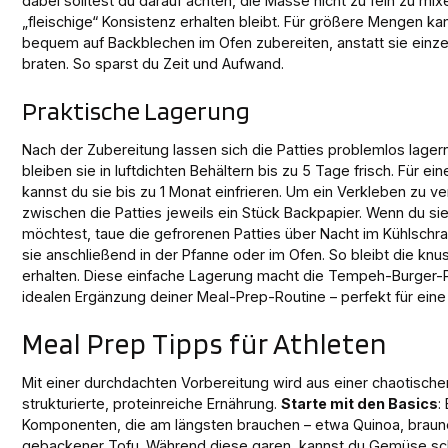
dabei solltest du darauf achten, die Masse nicht zu fein zu mix
„fleischige“ Konsistenz erhalten bleibt. Für größere Mengen kan
bequem auf Backblechen im Ofen zubereiten, anstatt sie einzel
braten. So sparst du Zeit und Aufwand.
Praktische Lagerung
Nach der Zubereitung lassen sich die Patties problemlos lager
bleiben sie in luftdichten Behältern bis zu 5 Tage frisch. Für ei
kannst du sie bis zu 1 Monat einfrieren. Um ein Verkleben zu v
zwischen die Patties jeweils ein Stück Backpapier. Wenn du s
möchtest, taue die gefrorenen Patties über Nacht im Kühlsch
sie anschließend in der Pfanne oder im Ofen. So bleibt die knu
erhalten. Diese einfache Lagerung macht die Tempeh-Burger-P
idealen Ergänzung deiner Meal-Prep-Routine – perfekt für eine
Meal Prep Tipps für Athleten
Mit einer durchdachten Vorbereitung wird aus einer chaotisch
strukturierte, proteinreiche Ernährung.
Starte mit den Basics
:
Komponenten, die am längsten brauchen – etwa Quinoa, braun
gebackener Tofu. Während diese garen, kannst du Gemüse sc