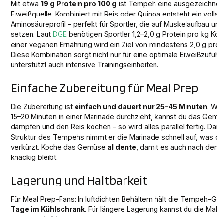
Mit etwa
19 g Protein pro 100 g
ist Tempeh eine ausgezeichne
Eiweißquelle. Kombiniert mit Reis oder Quinoa entsteht ein vol
Aminosäureprofil – perfekt für Sportler, die auf Muskelaufbau 
setzen. Laut
DGE
benötigen Sportler 1,2–2,0 g Protein pro kg K
einer veganen Ernährung wird ein Ziel von mindestens 2,0 g p
Diese Kombination sorgt nicht nur für eine optimale Eiweißzufu
unterstützt auch intensive Trainingseinheiten.
Einfache Zubereitung für Meal Prep
Die Zubereitung ist
einfach und dauert nur 25–45 Minuten
. 
15–20 Minuten in einer Marinade durchzieht, kannst du das 
dämpfen und den Reis kochen – so wird alles parallel fertig. D
Struktur des Tempehs nimmt er die Marinade schnell auf, was 
verkürzt. Koche das Gemüse
al dente
, damit es auch nach d
knackig bleibt.
Lagerung und Haltbarkeit
Für Meal Prep-Fans: In luftdichten Behältern hält die Tempe
Tage im Kühlschrank
. Für längere Lagerung kannst du die Mah