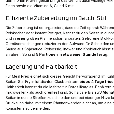
dem hohen Proteingehalt bringt das Gericht auch wichtige Mik
Eisen sowie die Vitamine A, C und K mit.
Effiziente Zubereitung im Batch-Stil
Die Zubereitung ist so organisiert, dass du Zeit sparst: Währen
Reiskocher oder Instant Pot gart, kannst du den Seitan in dünn
und in einer großen Pfanne scharf anbraten. Gefrorene Brokko
Gemüsemischungen reduzieren den Aufwand für Schneiden un
Sauce aus Sojasauce, Reisessig, Ingwer und Knoblauch lässt s
anrühren. So sind
5 Portionen in etwa einer Stunde fertig
.
Lagerung und Haltbarkeit
Für Meal Prep eignet sich dieses Gericht hervorragend: Im Kühl
Seitan-Stir-Fry in luftdichten Glasbehältern
bis zu 4 Tage fris
Haltbarkeit kannst du die Mahlzeit in Borosilikatglas-Behältern 
mikrowellen- als auch ofenfest sind. So hält sie
bis zu 3 Mona
Seitan in dünne Streifen zu schneiden und bei niedriger Hitze 
Drücke ihn dabei mit einem Pfannenwender leicht an, um eine
Konsistenz zu vermeiden.