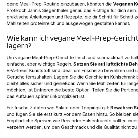
deine Meal-Prep-Routine einzubauen, könnten die
Veganen K
Profikoch Jannis Siegenthaler genau das Richtige für dich sein. 
praktische Anleitungen und Rezepte, die dir Schritt für Schritt 
Mahlzeiten proteinreich und ausgewogen gestalten kannst.
Wie kann ich vegane Meal-Prep-Gerich
lagern?
Um vegane Meal-Prep-Gerichte frisch und schmackhaft zu halte
einfache, aber wichtige Regeln.
Setzen Sie auf luftdichte Beh
BPA-freier Kunststoff sind ideal, um Frische zu bewahren und
Gerüche fernzuhalten. Lagern Sie die Gerichte im Kühlschrank 
bleibt alles sicher und genießbar. Wenn Sie Mahlzeiten für län
möchten, ist Einfrieren die beste Option. Teilen Sie die Portion
das Auftauen später unkompliziert ist.
Für frische Zutaten wie Salate oder Toppings gilt:
Bewahren Si
und fügen Sie sie erst kurz vor dem Essen hinzu. So bleiben sie
Empfindliche Speisen wie Reis oder Hülsenfrüchte sollten inne
verzehrt werden, um den Geschmack und die Qualität nicht zu v