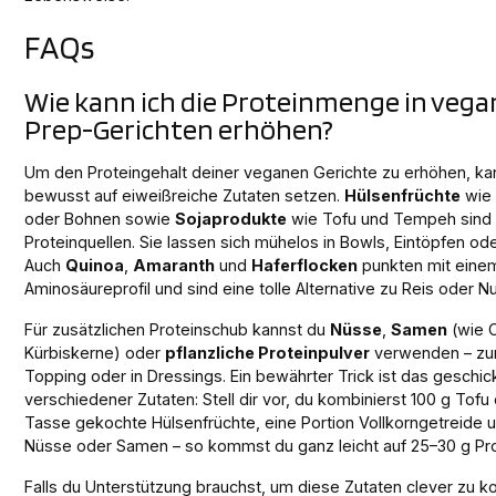
FAQs
Wie kann ich die Proteinmenge in vega
Prep-Gerichten erhöhen?
Um den Proteingehalt deiner veganen Gerichte zu erhöhen, ka
bewusst auf eiweißreiche Zutaten setzen.
Hülsenfrüchte
wie 
oder Bohnen sowie
Sojaprodukte
wie Tofu und Tempeh sind
Proteinquellen. Sie lassen sich mühelos in Bowls, Eintöpfen ode
Auch
Quinoa
,
Amaranth
und
Haferflocken
punkten mit einem
Aminosäureprofil und sind eine tolle Alternative zu Reis oder N
Für zusätzlichen Proteinschub kannst du
Nüsse
,
Samen
(wie C
Kürbiskerne) oder
pflanzliche Proteinpulver
verwenden – zum
Topping oder in Dressings. Ein bewährter Trick ist das geschi
verschiedener Zutaten: Stell dir vor, du kombinierst 100 g To
Tasse gekochte Hülsenfrüchte, eine Portion Vollkorngetreide 
Nüsse oder Samen – so kommst du ganz leicht auf 25–30 g Prot
Falls du Unterstützung brauchst, um diese Zutaten clever zu k