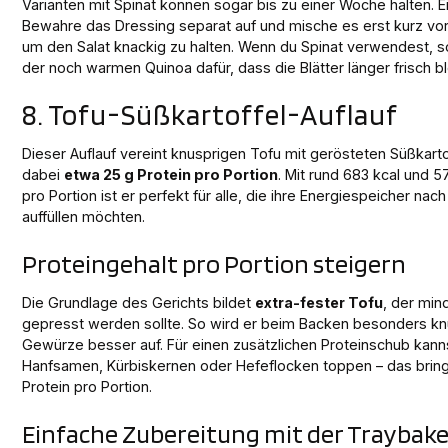
Varianten mit Spinat können sogar bis zu einer Woche halten. Ei
Bewahre das Dressing separat auf und mische es erst kurz vo
um den Salat knackig zu halten. Wenn du Spinat verwendest, s
der noch warmen Quinoa dafür, dass die Blätter länger frisch bl
8. Tofu-Süßkartoffel-Auflauf
Dieser Auflauf vereint knusprigen Tofu mit gerösteten Süßkartof
dabei
etwa 25 g Protein pro Portion
. Mit rund 683 kcal und 
pro Portion ist er perfekt für alle, die ihre Energiespeicher na
auffüllen möchten.
Proteingehalt pro Portion steigern
Die Grundlage des Gerichts bildet
extra-fester Tofu
, der min
gepresst werden sollte. So wird er beim Backen besonders kn
Gewürze besser auf. Für einen zusätzlichen Proteinschub kanns
Hanfsamen, Kürbiskernen oder Hefeflocken toppen – das brin
Protein pro Portion.
Einfache Zubereitung mit der Trayba