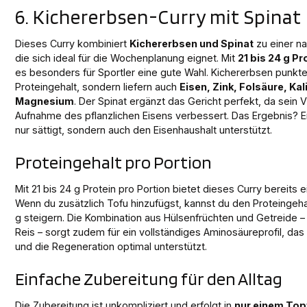
6. Kichererbsen-Curry mit Spinat
Dieses Curry kombiniert
Kichererbsen und Spinat
zu einer na
die sich ideal für die Wochenplanung eignet. Mit
21 bis 24 g Pr
es besonders für Sportler eine gute Wahl. Kichererbsen punkte
Proteingehalt, sondern liefern auch
Eisen, Zink, Folsäure, Ka
Magnesium
. Der Spinat ergänzt das Gericht perfekt, da sein 
Aufnahme des pflanzlichen Eisens verbessert. Das Ergebnis? Ei
nur sättigt, sondern auch den Eisenhaushalt unterstützt.
Proteingehalt pro Portion
Mit 21 bis 24 g Protein pro Portion bietet dieses Curry bereits 
Wenn du zusätzlich Tofu hinzufügst, kannst du den Proteingeha
g steigern. Die Kombination aus Hülsenfrüchten und Getreide 
Reis – sorgt zudem für ein vollständiges Aminosäureprofil, da
und die Regeneration optimal unterstützt.
Einfache Zubereitung für den Alltag
Die Zubereitung ist unkompliziert und erfolgt in
nur einem Top