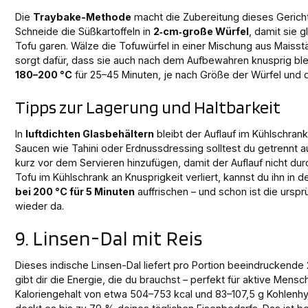
Die
Traybake-Methode
macht die Zubereitung dieses Gericht
Schneide die Süßkartoffeln in
2‑cm‑große Würfel
, damit sie 
Tofu garen. Wälze die Tofuwürfel in einer Mischung aus Maisst
sorgt dafür, dass sie auch nach dem Aufbewahren knusprig blei
180–200 °C
für 25–45 Minuten, je nach Größe der Würfel und 
Tipps zur Lagerung und Haltbarkeit
In
luftdichten Glasbehältern
bleibt der Auflauf im Kühlschrank
Saucen wie Tahini oder Erdnussdressing solltest du getrennt 
kurz vor dem Servieren hinzufügen, damit der Auflauf nicht durc
Tofu im Kühlschrank an Knusprigkeit verliert, kannst du ihn in d
bei 200 °C für 5 Minuten
auffrischen – und schon ist die urspr
wieder da.
9. Linsen-Dal mit Reis
Dieses indische Linsen-Dal liefert pro Portion beeindruckende
gibt dir die Energie, die du brauchst – perfekt für aktive Mens
Kaloriengehalt von etwa 504–753 kcal und 83–107,5 g Kohlenhy