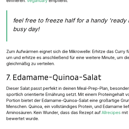
einfrieren.
Veganuary
empfiehlt:
feel free to freeze half for a handy 'ready 
busy day!
Zum Aufwärmen eignet sich die Mikrowelle: Erhitze das Curry fü
um und erhitze es anschließend für eine weitere Minute, um d
gleichmäßig zu verteilen.
7. Edamame-Quinoa-Salat
Dieser Salat passt perfekt in deinen Meal-Prep-Plan, besonde
sportlich orientierte Ernährung setzt. Mit einem Proteingehalt 
Portion bietet der Edamame-Quinoa-Salat eine großartige Grun
Menschen. Quinoa, ein vollständiges Protein, und Edamame liefe
Aminosäuren. Kein Wunder, dass das Rezept auf
Allrecipes
mit 
bewertet wurde.