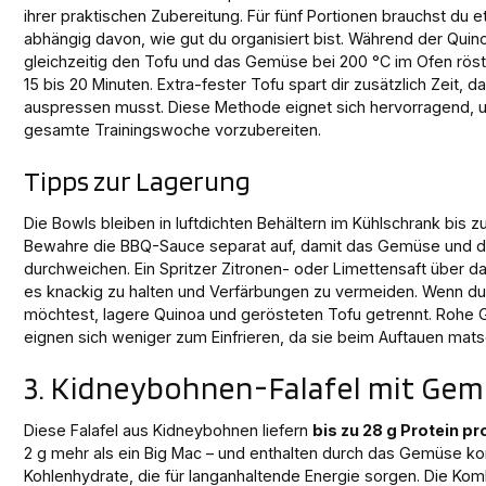
ihrer praktischen Zubereitung. Für fünf Portionen brauchst du e
abhängig davon, wie gut du organisiert bist. Während der Quin
gleichzeitig den Tofu und das Gemüse bei 200 °C im Ofen röst
15 bis 20 Minuten. Extra-fester Tofu spart dir zusätzlich Zeit, da
auspressen musst. Diese Methode eignet sich hervorragend, u
gesamte Trainingswoche vorzubereiten.
Tipps zur Lagerung
Die Bowls bleiben in luftdichten Behältern im Kühlschrank bis zu
Bewahre die BBQ-Sauce separat auf, damit das Gemüse und de
durchweichen. Ein Spritzer Zitronen- oder Limettensaft über d
es knackig zu halten und Verfärbungen zu vermeiden. Wenn du 
möchtest, lagere Quinoa und gerösteten Tofu getrennt. Rohe
eignen sich weniger zum Einfrieren, da sie beim Auftauen mat
3. Kidneybohnen-Falafel mit Ge
Diese Falafel aus Kidneybohnen liefern
bis zu 28 g Protein pr
2 g mehr als ein Big Mac – und enthalten durch das Gemüse k
Kohlenhydrate, die für langanhaltende Energie sorgen. Die Kom