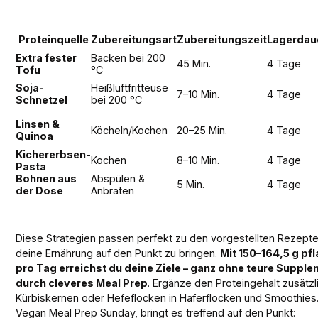
Proteinquelle
Zubereitungsart
Zubereitungszeit
Lagerdau
Extra fester
Backen bei 200
45 Min.
4 Tage
Tofu
°C
Soja-
Heißluftfritteuse
7–10 Min.
4 Tage
Schnetzel
bei 200 °C
Linsen &
Köcheln/Kochen
20–25 Min.
4 Tage
Quinoa
Kichererbsen-
Kochen
8–10 Min.
4 Tage
Pasta
Bohnen aus
Abspülen &
5 Min.
4 Tage
der Dose
Anbraten
Diese Strategien passen perfekt zu den vorgestellten Rezepten
deine Ernährung auf den Punkt zu bringen.
Mit 150–164,5 g pf
pro Tag erreichst du deine Ziele – ganz ohne teure Suppl
durch cleveres Meal Prep
. Ergänze den Proteingehalt zusätz
Kürbiskernen oder Hefeflocken in Haferflocken und Smoothies.
Vegan Meal Prep Sunday, bringt es treffend auf den Punkt: