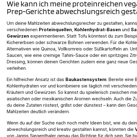
Wie kann ich meine proteinreichen ve
Prep-Gerichte abwechslungsreich gest
Um deine Mahlzeiten abwechslungsreicher zu gestalten, kanns
verschiedenen
Proteinquellen
,
Kohlenhydrat-Basen
und
Sa
Gewürzen
experimentieren. Statt Tofu könntest du zum Beispi
Kichererbsen oder schwarze Bohnen verwenden. Für die Kohle
Alternativen wie Quinoa, Vollkornreis oder Süßkartoffeln an. Un
Saucen, wie eine cremige Tahini-Sauce oder ein spritziges Zit
Dressing, können deinen Gerichten zudem eine ganz neue Ge
verleihen.
Ein hilfreicher Ansatz ist das
Baukastensystem
: Bereite eine 
Kohlenhydraten vor und kombiniere sie täglich mit verschied
Kräutern und Gewürzen. So kannst du spielerisch zwischen me
asiatischen oder mexikanischen Aromen wechseln. Auch die Zu
du deine Zutaten röstest, grillst oder dünstest – kann den Ge
Mahlzeiten deutlich verändern.
Wenn du auf der Suche nach noch mehr Ideen bist, wie du dei
abwechslungsreich und kreativ gestalten kannst, könnten die
von Jannis Siegenthaler genau das Richtige für dich sein. Sie bie