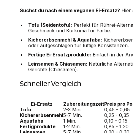
Suchst du nach einem veganen Ei-Ersatz?
Hier 
Tofu (Seidentofu):
Perfekt für Rührei-Altern
Geschmack und Kurkuma für Farbe.
Kichererbsenmehl & Aquafaba:
Kichererbsen
oder aufgeschlagen für luftige Konsistenzen.
Fertige Ei-Ersatzprodukte:
Einfach in der Anw
Leinsamen & Chiasamen:
Natürliche Alternat
Gerichte (Chiasamen).
Schneller Vergleich
Ei-Ersatz
Zubereitungszeit
Preis pro Po
Tofu
2-3 Min.
0,45 - 0,65
Kichererbsenmehl
5-7 Min.
0,25 - 0,35
Aquafaba
1 Min.
0,10 - 0,15
Fertigprodukte
1-2 Min.
0,85 - 1,20
Leinsamen
5-7 Min.
0,20 - 0,30