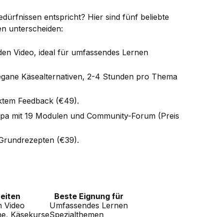
ürfnissen entspricht? Hier sind fünf beliebte
en unterscheiden:
den Video, ideal für umfassendes Lernen
vegane Käsealternativen, 2-4 Stunden pro Thema
ektem Feedback (€49).
ropa mit 19 Modulen und Community-Forum (Preis
0 Grundrezepten (€39).
eiten
Beste Eignung für
h Video
Umfassendes Lernen
he, Käsekurse
Spezialthemen