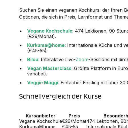
Suchen Sie einen veganen Kochkurs, der Ihren Bed
Optionen, die sich in Preis, Lernformat und Them
Vegane Kochschule
: 474 Lektionen, 90 Stun
(€29/Monat).
Kurkuma@home
: Internationale Küche und 
(€45-55).
Bilou
: Interaktive Live-
Zoom
-Sessions mit dir
Vegan Masterclass
: Größte Plattform in Eu
variabel).
Veggie Mäggi
: Einfacher Einstieg mit über 3
Schnellvergleich der Kurse
Kursanbieter
Preis
Besonderh
Vegane Kochschule
€29/Monat
474 Lektionen, 90
Kurkuma@home
€45-55
Internationale Küc