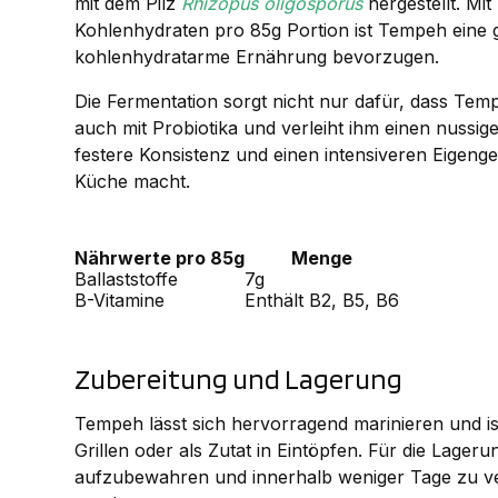
mit dem Pilz
Rhizopus oligosporus
hergestellt. Mi
Kohlenhydraten pro 85g Portion ist Tempeh eine g
kohlenhydratarme Ernährung bevorzugen.
Die Fermentation sorgt nicht nur dafür, dass Tempe
auch mit Probiotika und verleiht ihm einen nuss
festere Konsistenz und einen intensiveren Eigenge
Küche macht.
Nährwerte pro 85g
Menge
Ballaststoffe
7g
B-Vitamine
Enthält B2, B5, B6
Zubereitung und Lagerung
Tempeh lässt sich hervorragend marinieren und is
Grillen oder als Zutat in Eintöpfen. Für die Lage
aufzubewahren und innerhalb weniger Tage zu ve