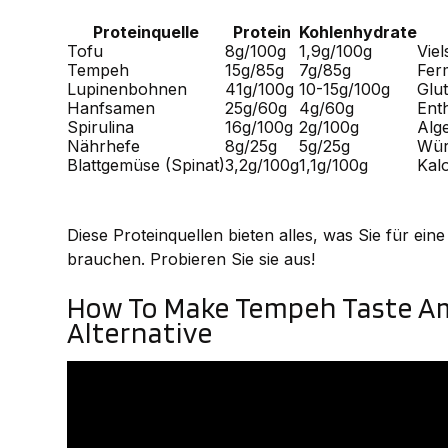
Proteinquelle
Protein
Kohlenhydrate
Tofu
8g/100g
1,9g/100g
Viel
Tempeh
15g/85g
7g/85g
Ferm
Lupinenbohnen
41g/100g
10-15g/100g
Glut
Hanfsamen
25g/60g
4g/60g
Ent
Spirulina
16g/100g
2g/100g
Alge
Nährhefe
8g/25g
5g/25g
Würz
Blattgemüse (Spinat)
3,2g/100g
1,1g/100g
Kal
Diese Proteinquellen bieten alles, was Sie für e
brauchen. Probieren Sie sie aus!
How To Make Tempeh Taste Am
Alternative