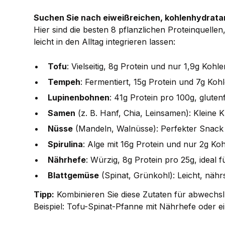
Suchen Sie nach eiweißreichen, kohlenhydrata
Hier sind die besten 8 pflanzlichen Proteinquelle
leicht in den Alltag integrieren lassen:
Tofu
: Vielseitig, 8g Protein und nur 1,9g Kohl
Tempeh
: Fermentiert, 15g Protein und 7g Koh
Lupinenbohnen
: 41g Protein pro 100g, glutenf
Samen
(z. B. Hanf, Chia, Leinsamen): Kleine 
Nüsse
(Mandeln, Walnüsse): Perfekter Snack 
Spirulina
: Alge mit 16g Protein und nur 2g Ko
Nährhefe
: Würzig, 8g Protein pro 25g, ideal 
Blattgemüse
(Spinat, Grünkohl): Leicht, nähr
Tipp:
Kombinieren Sie diese Zutaten für abwechs
Beispiel: Tofu-Spinat-Pfanne mit Nährhefe oder e